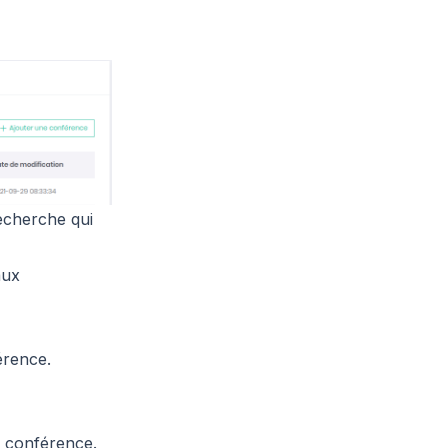
echerche qui
aux
érence.
a conférence.