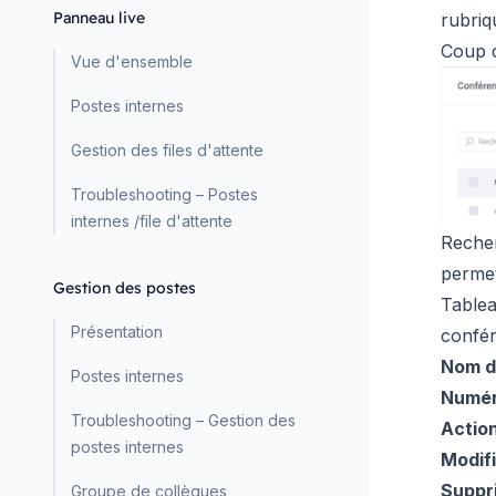
Panneau live
rubriq
Coup 
Vue d'ensemble
Postes internes
Gestion des files d'attente
Troubleshooting – Postes
internes /file d'attente
Recher
permet
Gestion des postes
Tablea
Présentation
confér
Nom d
Postes internes
Numér
Troubleshooting – Gestion des
Action
postes internes
Modif
Suppr
Groupe de collègues