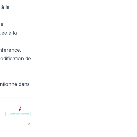
à la
e.
uée à la
onférence.
odification de
entionné dans