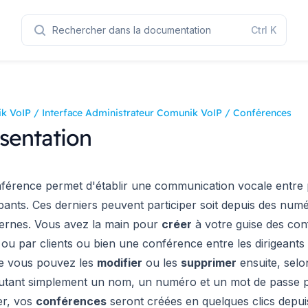
Rechercher dans la documentation
Ctrl
K
k VoIP
/
Interface Administrateur Comunik VoIP
/
Conférences
sentation
férence permet d'établir une communication vocale entre 
ipants. Ces derniers peuvent participer soit depuis des num
ernes. Vous avez la main pour
créer
à votre guise des co
ou par clients ou bien une conférence entre les dirigeants d
 vous pouvez les
modifier
ou les
supprimer
ensuite, selo
utant simplement un
nom
, un
numéro
et un
mot de passe
p
er, vos
conférences
seront créées en quelques clics depui