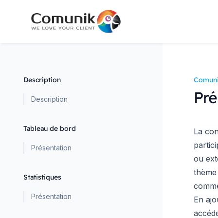
Description
Comuni
Pré
Description
Tableau de bord
La con
partic
Présentation
ou ext
thème 
Statistiques
comme
Présentation
En ajo
accéd