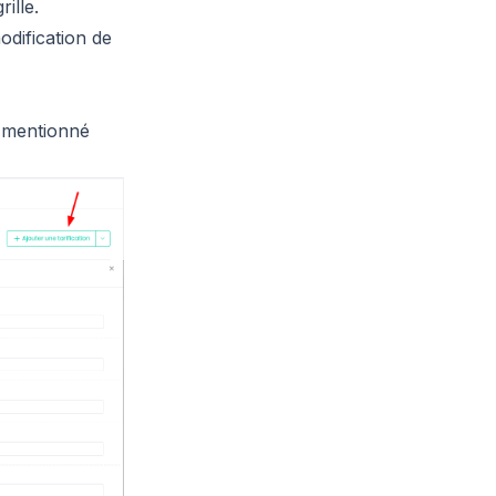
ille.
odification de
on mentionné