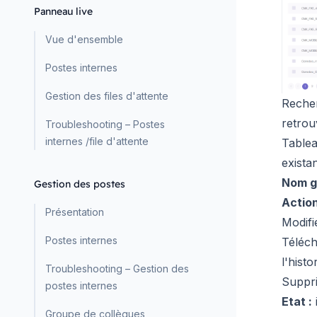
Panneau live
Vue d'ensemble
Postes internes
Gestion des files d'attente
Recher
retrou
Troubleshooting – Postes
internes /file d'attente
Tablea
existan
Nom gr
Gestion des postes
Action
Présentation
Modifie
Postes internes
Téléch
l'histo
Troubleshooting – Gestion des
Suppri
postes internes
Etat :
Groupe de collègues