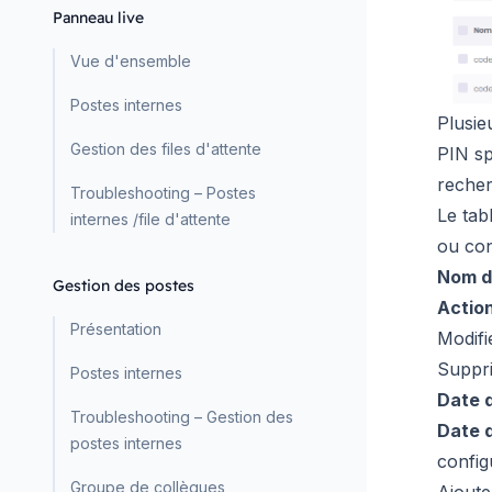
Panneau live
Vue d'ensemble
Postes internes
Plusie
Gestion des files d'attente
PIN sp
reche
Troubleshooting – Postes
Le tab
internes /file d'attente
ou con
Nom de
Gestion des postes
Action
Présentation
Modifie
Suppri
Postes internes
Date d
Troubleshooting – Gestion des
Date d
postes internes
config
Groupe de collègues
Ajoute