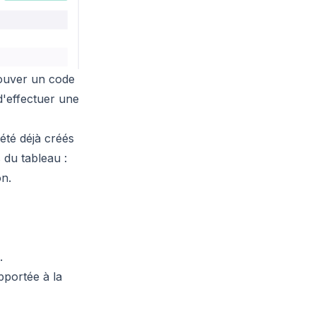
rouver un code
d'effectuer une
 été déjà créés
 du tableau :
on.
.
pportée à la